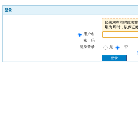
登录
如果您在网吧或者非个
期为 即时，以保证
用户名
密 码
隐身登录
是
否